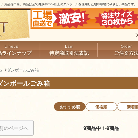
ル用品専門店。商品は全て再成率85%以上のダンボールを使用した地球環境にやさしい商品です。
品ラインナップ
特定商取引法表記
ご注文方
ム
ダンボールごみ箱
ダンボールごみ箱
おすすめ順
価格順
新着
前のページへ
9商品中 1-9商品