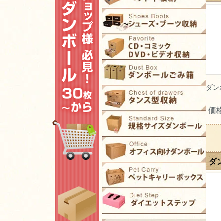
ダン
価
ダ