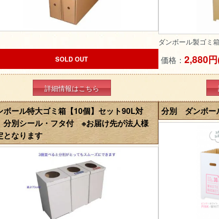
ダンボール製ゴミ箱
2,880円
価格：
SOLD OUT
詳細情報はこちら
ンボール特大ゴミ箱【10個】セット90L対
分別 ダンボール
 分別シール・フタ付 ※お届け先が法人様
定となります