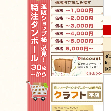
ダ
応
限