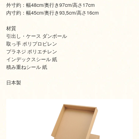
外寸約：幅48cm/奥行き97cm/高さ17cm
内寸約：幅45cm/奥行き93,5cm/高さ16cm
材質
引出し・ケース ダンボール
取っ手 ポリプロピレン
プラネジ ポリエチレン
インデックスシール 紙
積み重ねシール 紙
日本製