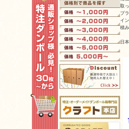
取っ
プラ
イン
積み
日