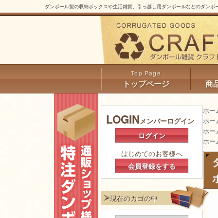
ダンボール製の収納ボックスや生活雑貨、引っ越し用ダンボールなどのダンボー
トップページ
商
ホー
LOGIN
ホー
メンバーログイン
ホー
ログイン
ホー
はじめてのお客様へ
会員登録をする
現在のカゴの中