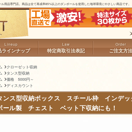
ル用品専門店。商品は全て再成率85%以上のダンボールを使用した地球環境にやさしい商品です。
品ラインナップ
特定商取引法表記
ご注文方
ム
クローゼット収納
ム
タンス型収納
ム
価格 5000円～
ム
ディスカウント
タンス型収納ボックス スチール枠 インデッ
ボール製 チェスト ベット下収納にも！