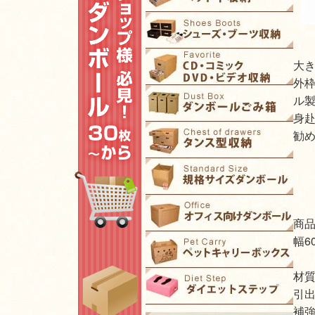
大き
外枠
ル製
身
勧め
商
幅6
材
引出
補強