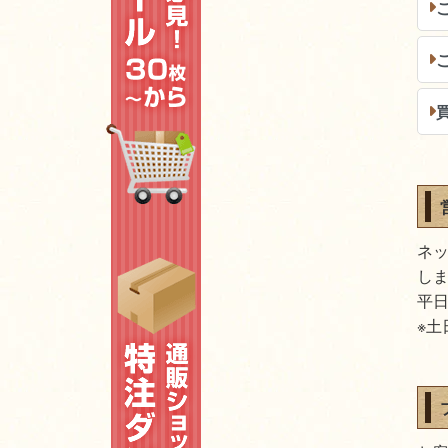
ネ
し
平日
※