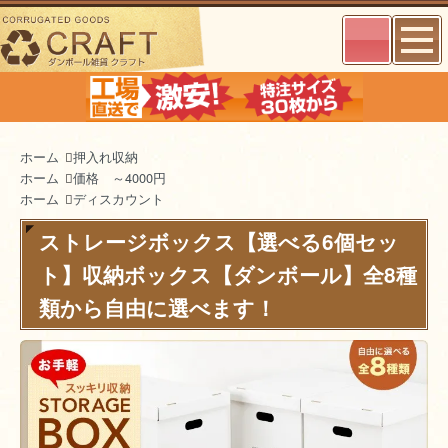
ホーム
押入れ収納
ホーム
価格 ～4000円
ホーム
ディスカウント
ストレージボックス【選べる6個セッ
ト】収納ボックス【ダンボール】全8種
類から自由に選べます！